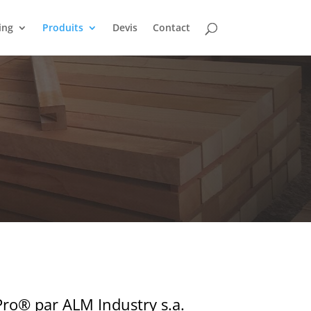
ing
Produits
Devis
Contact
®
Pro® par ALM Industry s.a.