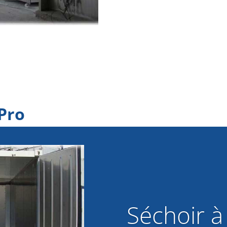
oPro
Séchoir à