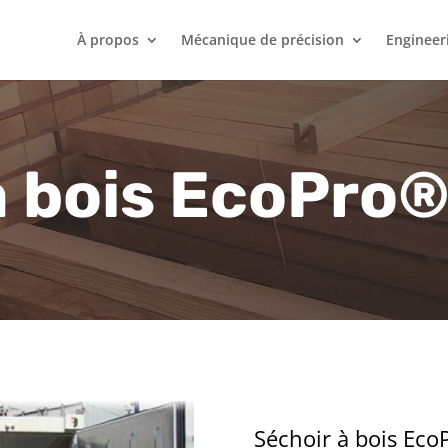
À propos
Mécanique de précision
Engineer
à bois EcoPro
Séchoir à bois Eco