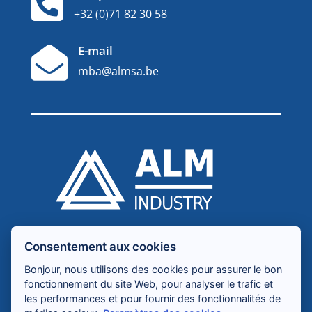

+32 (0)71 82 30 58
E-mail

mba@almsa.be
À Propos
Consentement aux cookies
Mécanique de précision
Bonjour, nous utilisons des cookies pour assurer le bon
Engineering
fonctionnement du site Web, pour analyser le trafic et
Contact
les performances et pour fournir des fonctionnalités de