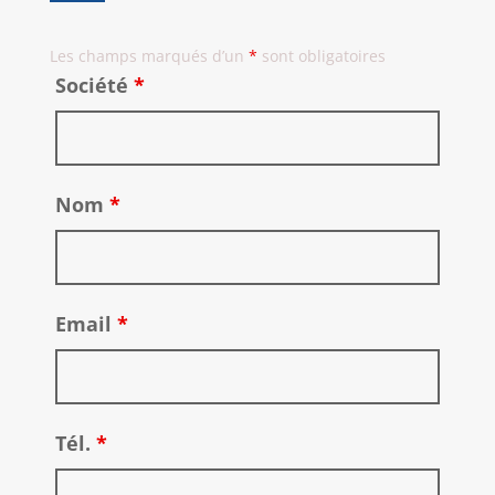
Les champs marqués d’un
*
sont obligatoires
Société
*
Nom
*
Email
*
Tél.
*